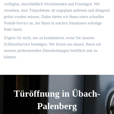
verfügbar, einschließlich Wochenenden und Feiertagen.​ Wir
verstehen, dass Türprobleme oft ungeplant auftreten und dringend
gelöst werden müssen.​ Daher bieten wir Ihnen einen schnellen
Notfall-Service an, der Ihnen in solchen Situationen sofortige
Hilfe bietet.​
Zögern Sie nicht, uns zu kontaktieren, wenn Sie unseren
Schlüsselservice benötigen.​ Wir freuen uns darauf, Ihnen mit
unseren professionellen Dienstleistungen behilflich sein zu
können.​
Türöffnung in Übach-
Palenberg