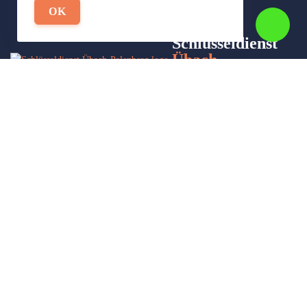
OK
Schlüsseldienst
Übach-
Palenberg-24
Wir sind Ihr Helfer in Not in Sachen Schlüsseldienst. Zu jeder
Tages- und Nachtzeit für Sie da!
Impressum/Datenschutzerklärung
Stadtteile
Sitemap
Partner
Leistungen